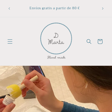
Ir
Todo
directamente
Envíos gratis a partir de 80 €
cual
al contenido
Carrito