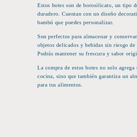
o
Estos botes son de borosilicato, un tipo d
l
duradero. Cuentan con un diseño decorati
bambú que puedes personalizar.
e
Son perfectos para almacenar y conservar
objetos delicados y bebidas sin riesgo d
c
Podrás mantener su frescura y sabor orig
c
La compra de estos botes no solo agrega u
cocina, sino que también garantiza un a
i
para tus alimentos.
ó
n