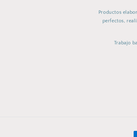
Productos elabor
perfectos, real
Trabajo ba
F