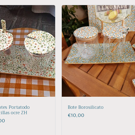
otes Portatodo
Bote Borosilicato
cillas ocre ZH
Precio
€10,00
io
00
habitual
ual