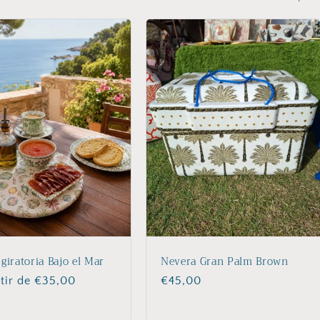
 giratoria Bajo el Mar
Nevera Gran Palm Brown
io
rtir de €35,00
Precio
€45,00
ual
habitual