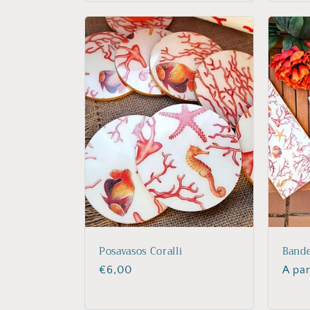
Posavasos Coralli
Bande
Precio
€6,00
Prec
A par
habitual
habit