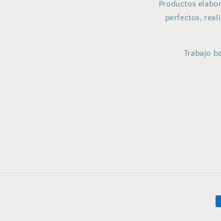
Productos elabor
perfectos, real
Trabajo ba
F
d
© 2026,
Dmarta
Tecnología de Shopify
Política de privac