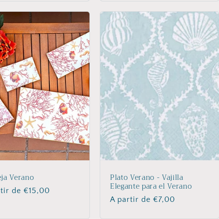
ja Verano
Plato Verano - Vajilla
Elegante para el Verano
io
tir de €15,00
Precio
A partir de €7,00
ual
habitual