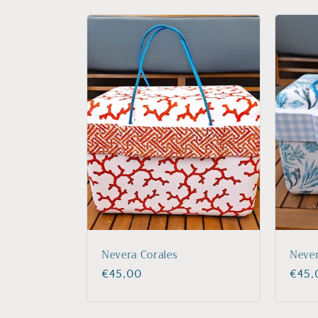
Nevera Corales
Neve
Precio
€45,00
Prec
€45,
habitual
habit