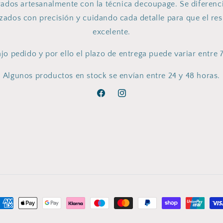
ados artesanalmente con la técnica decoupage. Se diferen
izados con precisión y cuidando cada detalle para que el res
excelente.
jo pedido y por ello el plazo de entrega puede variar entre 7
Algunos productos en stock se envían entre 24 y 48 horas.
Facebook
Instagram
ormas
e
idad
Política de reembolso
Términos del servicio
Información de contacto