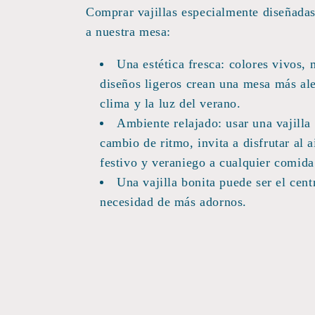
o
Comprar vajillas especialmente diseñadas
l
a nuestra mesa:
Una estética fresca: colores vivos,
e
diseños ligeros crean una mesa más ale
clima y la luz del verano.
c
Ambiente relajado: usar una vajilla
cambio de ritmo, invita a disfrutar al a
c
festivo y veraniego a cualquier comida
Una vajilla bonita puede ser el cent
i
necesidad de más adornos.
ó
n