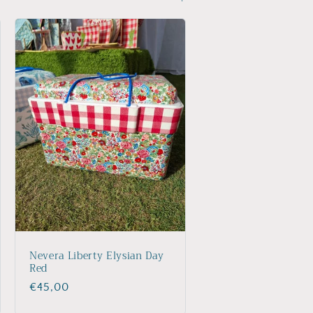
Nevera Liberty Elysian Day
Red
Precio
€45,00
habitual