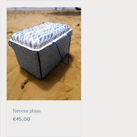
Nevera playa
Precio
€45,00
habitual