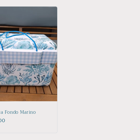
ra Fondo Marino
io
00
ual